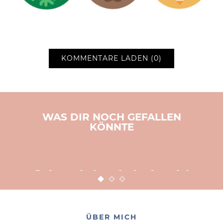
KOMMENTARE LADEN (0)
WAS DIR NOCH GEFALLEN
KÖNNTE
BASTELN
KINDER
WEIHNACHTEN
Adventsbasteln leicht
gemacht
12. NOVEMBER 2015
POSTED ON
ÜBER MICH