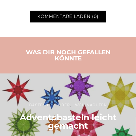
KOMMENTARE LADEN (0)
WAS DIR NOCH GEFALLEN
KÖNNTE
BASTELN
KINDER
WEIHNACHTEN
Adventsbasteln leicht
gemacht