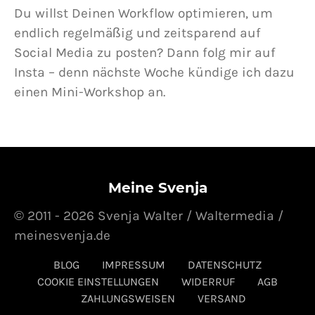
Du willst Deinen Workflow optimieren, um
endlich regelmäßig und zeitsparend auf
Social Media zu posten? Dann folg mir auf
Insta – denn nächste Woche kündige ich dazu
einen Mini-Workshop an.
Meine Svenja
© 2011 - 2026 Svenja Walter / Waltermedia /
meinesvenja.de
BLOG
IMPRESSUM
DATENSCHUTZ
COOKIE EINSTELLUNGEN
WIDERRUF
AGB
ZAHLUNGSWEISEN
VERSAND