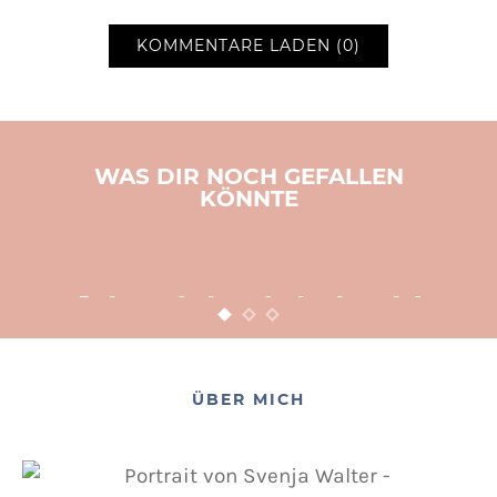
KOMMENTARE LADEN (0)
WAS DIR NOCH GEFALLEN
KÖNNTE
BASTELN
KINDER
WEIHNACHTEN
Adventsbasteln leicht
gemacht
12. NOVEMBER 2015
POSTED ON
ÜBER MICH