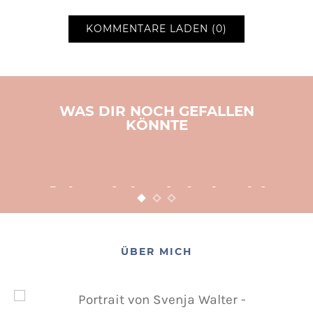
KOMMENTARE LADEN (0)
WAS DIR NOCH GEFALLEN
KÖNNTE
BASTELN
KINDER
WEIHNACHTEN
Adventsbasteln leicht
gemacht
12. NOVEMBER 2015
POSTED ON
ÜBER MICH