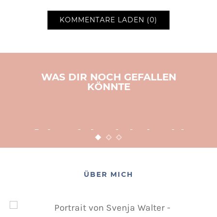
KOMMENTARE LADEN (0)
WAS DIR NOCH GEFALLEN
KÖNNTE
BASTELN
KINDER
WEIHNACHTEN
Adventsbasteln leicht
gemacht
12. NOVEMBER 2015
POSTED ON
ÜBER MICH