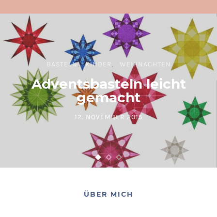
BASTELN
KINDER
WEIHNACHTEN
Adventsbasteln leicht
gemacht
12. NOVEMBER 2015
POSTED ON
ÜBER MICH