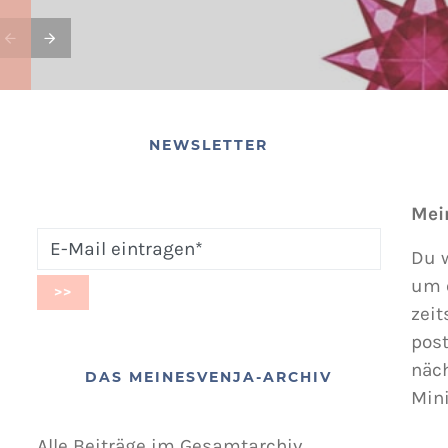
NEWSLETTER
Mei
Du w
um 
zeit
post
näc
DAS MEINESVENJA-ARCHIV
Min
Alle Beiträge im Gesamtarchiv