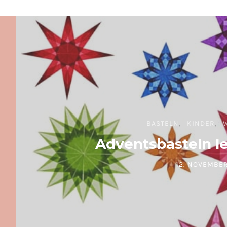
BASTELN
KINDER
Adventsbasteln l
12. NOVEMBER
POSTED ON