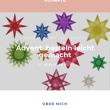
KÖNNTE
BASTELN
KINDER
WEIHNACHTEN
Adventsbasteln leicht
gemacht
12. NOVEMBER 2015
POSTED ON
ÜBER MICH