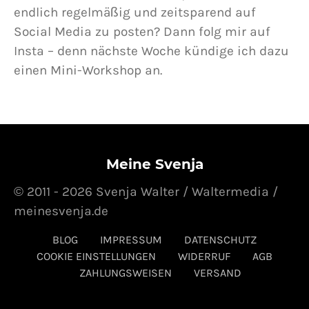
endlich regelmäßig und zeitsparend auf
Social Media zu posten? Dann folg mir auf
Insta – denn nächste Woche kündige ich dazu
einen Mini-Workshop an.
Meine Svenja
© 2011 - 2026 Svenja Walter / Waltermedia /
meinesvenja.de
BLOG
IMPRESSUM
DATENSCHUTZ
COOKIE EINSTELLUNGEN
WIDERRUF
AGB
ZAHLUNGSWEISEN
VERSAND