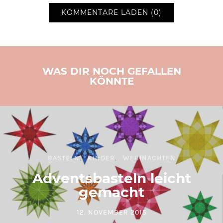
KOMMENTARE LADEN (0)
WAS DIR NOCH GEFALLEN
KÖNNTE
BASTELN
KINDER
WEIHNACHTEN
Adventsbasteln leicht
gemacht
12. NOVEMBER 2015
POSTED ON