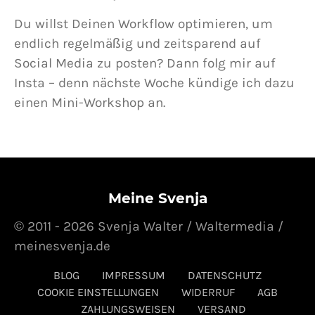
Du willst Deinen Workflow optimieren, um
endlich regelmäßig und zeitsparend auf
Social Media zu posten? Dann folg mir auf
Insta – denn nächste Woche kündige ich dazu
einen Mini-Workshop an.
Meine Svenja
© 2011 - 2026 Svenja Walter / Waltermedia /
meinesvenja.de
BLOG
IMPRESSUM
DATENSCHUTZ
COOKIE EINSTELLUNGEN
WIDERRUF
AGB
ZAHLUNGSWEISEN
VERSAND