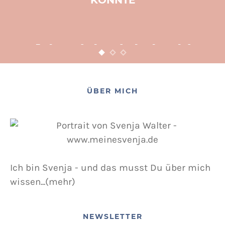
KÖNNTE
BASTELN
KINDER
WEIHNACHTEN
Adventsbasteln leicht
gemacht
12. NOVEMBER 2015
POSTED ON
ÜBER MICH
Ich bin Svenja - und das musst Du über mich
wissen...(mehr)
NEWSLETTER