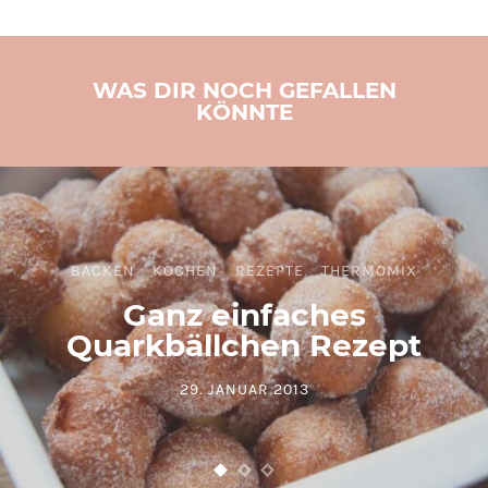
WAS DIR NOCH GEFALLEN
KÖNNTE
BACKEN
KOCHEN
REZEPTE
THERMOMIX
Ganz einfaches
Quarkbällchen Rezept
29. JANUAR 2013
POSTED ON