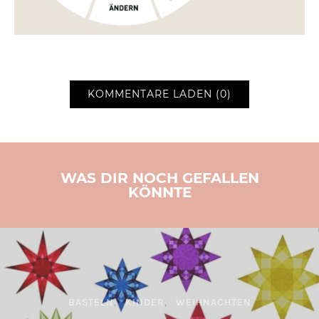
KOMMENTARE LADEN (0)
WAS DIR NOCH GEFALLEN
KÖNNTE
BASTELN
KINDER
WEIHNACHTEN