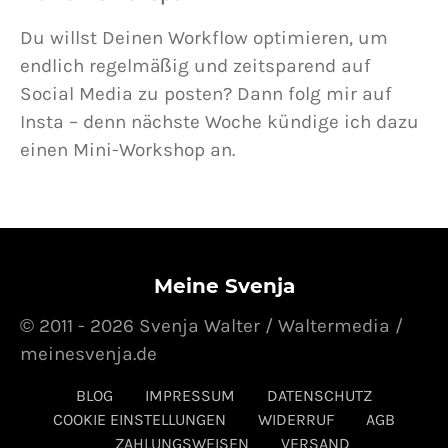
Du willst Deinen Workflow optimieren, um
endlich regelmäßig und zeitsparend auf
Social Media zu posten? Dann folg mir auf
Insta – denn nächste Woche kündige ich dazu
einen Mini-Workshop an.
Meine Svenja
© 2011 - 2026 Svenja Walter / Waltermedia /
meinesvenja.de
BLOG
IMPRESSUM
DATENSCHUTZ
COOKIE EINSTELLUNGEN
WIDERRUF
AGB
ZAHLUNGSWEISEN
VERSAND