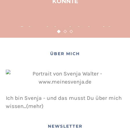
KÖNNTE
BASTELN
KINDER
WEIHNACHTEN
Adventsbasteln leicht
gemacht
12. NOVEMBER 2015
POSTED ON
ÜBER MICH
Ich bin Svenja - und das musst Du über mich
wissen...(mehr)
NEWSLETTER