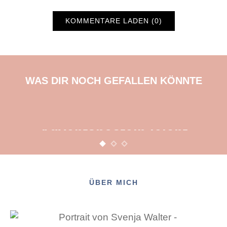
KOMMENTARE LADEN (0)
WAS DIR NOCH GEFALLEN KÖNNTE
BASTELN
KINDER
WEIHNACHTEN
Adventsbasteln leicht
gemacht
12. NOVEMBER 2015
POSTED ON
ÜBER MICH