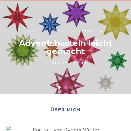
BASTELN
KINDER
WEIHNACHTEN
Adventsbasteln leicht
gemacht
12. NOVEMBER 2015
POSTED ON
ÜBER MICH