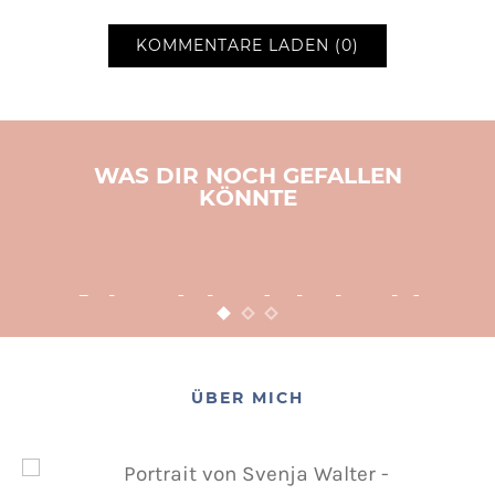
KOMMENTARE LADEN (0)
WAS DIR NOCH GEFALLEN
KÖNNTE
BASTELN
KINDER
WEIHNACHTEN
Adventsbasteln leicht
gemacht
12. NOVEMBER 2015
POSTED ON
ÜBER MICH