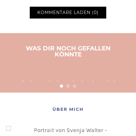
KOMMENTARE LADEN (0)
WAS DIR NOCH GEFALLEN
KÖNNTE
BASTELN
KINDER
WEIHNACHTEN
Adventsbasteln leicht
gemacht
12. NOVEMBER 2015
POSTED ON
ÜBER MICH