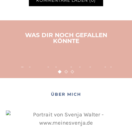
KOMMENTARE LADEN (0)
WAS DIR NOCH GEFALLEN
KÖNNTE
BASTELN
KINDER
WEIHNACHTEN
Adventsbasteln leicht
gemacht
12. NOVEMBER 2015
POSTED ON
ÜBER MICH