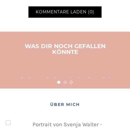
KOMMENTARE LADEN (0)
WAS DIR NOCH GEFALLEN
KÖNNTE
BASTELN
KINDER
WEIHNACHTEN
Adventsbasteln leicht
gemacht
12. NOVEMBER 2015
POSTED ON
ÜBER MICH