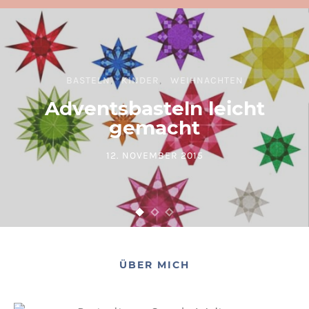
BASTELN
KINDER
WEIHNACHTEN
Adventsbasteln leicht
gemacht
12. NOVEMBER 2015
POSTED ON
ÜBER MICH