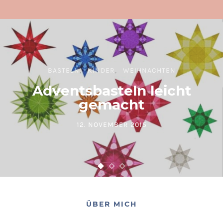
BASTELN
KINDER
WEIHNACHTEN
Adventsbasteln leicht
gemacht
12. NOVEMBER 2015
POSTED ON
ÜBER MICH