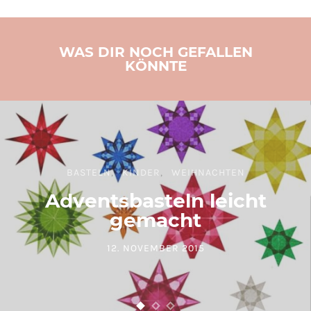
WAS DIR NOCH GEFALLEN
KÖNNTE
BASTELN
KINDER
WEIHNACHTEN
Adventsbasteln leicht
gemacht
12. NOVEMBER 2015
POSTED ON