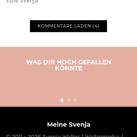
Eure Svenja
KOMMENTARE LADEN (4)
WAS DIR NOCH GEFALLEN
KÖNNTE
BÜCHER
GEWINNSPIEL
Knallbunt und zuckersüß
6. OKTOBER 2015
POSTED ON
Meine Svenja
© 2011 - 2026 Svenja Walter / Waltermedia /