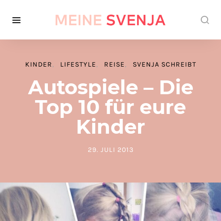
KINDER
LIFESTYLE
REISE
SVENJA SCHREIBT
Autospiele – Die
Top 10 für eure
Kinder
29. JULI 2013
POSTED ON