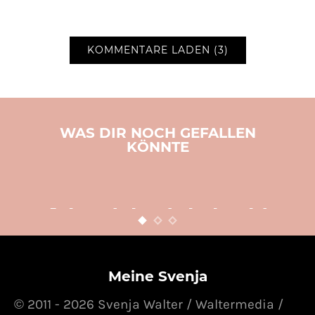
KOMMENTARE LADEN (3)
WAS DIR NOCH GEFALLEN
KÖNNTE
BASTELN
KINDER
WEIHNACHTEN
Adventsbasteln leicht
gemacht
12. NOVEMBER 2015
POSTED ON
Meine Svenja
© 2011 - 2026 Svenja Walter / Waltermedia /