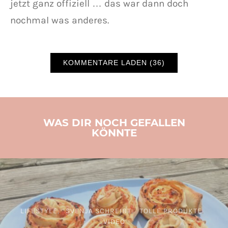
jetzt ganz offiziell … das war dann doch
nochmal was anderes.
KOMMENTARE LADEN (36)
WAS DIR NOCH GEFALLEN
KÖNNTE
LIFESTYLE
SVENJA SCHREIBT
TOLLE PRODUKTE
VIDEO