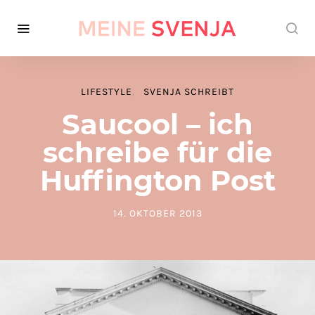
LIFESTYLE
SVENJA SCHREIBT
Saucool – ich
schreibe für die
Huffington Post
14. OKTOBER 2013
POSTED ON