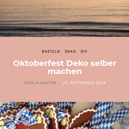
BASTELN
DEKO
DIY
Oktoberfest Deko selber
machen
SVENJA.WALTER
25. SEPTEMBER 2014
POSTED ON