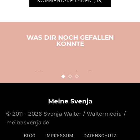
KOMMENTARE LADEN (43)
WAS DIR NOCH GEFALLEN
KÖNNTE
BACKEN
KOCHEN
REZEPTE
THERMOMIX
Ganz einfaches
Quarkbällchen Rezept
29. JANUAR 2013
POSTED ON
Meine Svenja
© 2011 - 2026 Svenja Walter / Waltermedia /
meinesvenja.de
BLOG
IMPRESSUM
DATENSCHUTZ