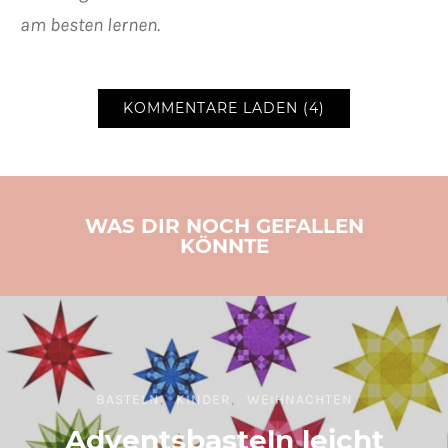
am besten lernen.
KOMMENTARE LADEN (4)
WAS DIR NOCH GEFALLEN
KÖNNTE
BASTELN
KINDER
WEIHNACHTEN
Adventsbasteln leicht