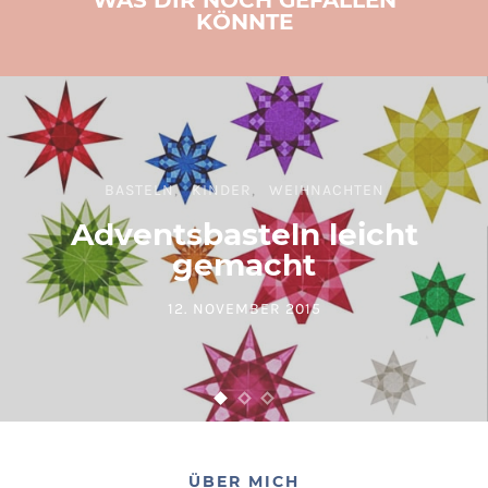
KÖNNTE
BASTELN
KINDER
WEIHNACHTEN
Adventsbasteln leicht
gemacht
12. NOVEMBER 2015
POSTED ON
ÜBER MICH