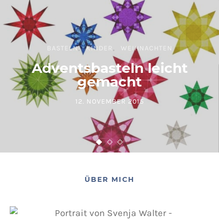
BASTELN
KINDER
WEIHNACHTEN
Adventsbasteln leicht
gemacht
12. NOVEMBER 2015
POSTED ON
ÜBER MICH