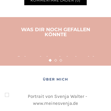
KOMMENTARE LADEN (0)
WAS DIR NOCH GEFALLEN
KÖNNTE
BASTELN
KINDER
WEIHNACHTEN
Adventsbasteln leicht
gemacht
12. NOVEMBER 2015
POSTED ON
ÜBER MICH