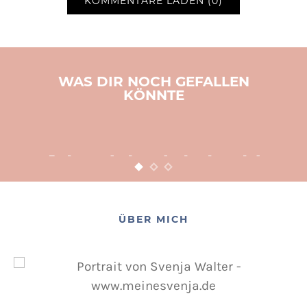
KOMMENTARE LADEN (0)
WAS DIR NOCH GEFALLEN
KÖNNTE
BASTELN
KINDER
WEIHNACHTEN
Adventsbasteln leicht
gemacht
12. NOVEMBER 2015
POSTED ON
ÜBER MICH