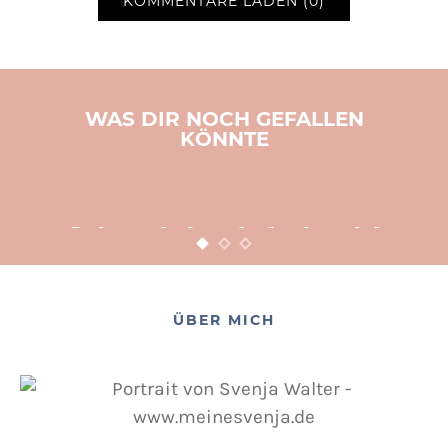
KOMMENTARE LADEN (0)
WAS DIR NOCH GEFALLEN
KÖNNTE
BASTELN
KINDER
WEIHNACHTEN
Adventsbasteln leicht
gemacht
12. NOVEMBER 2015
POSTED ON
ÜBER MICH