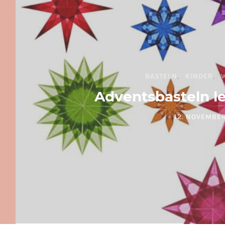
BASTELN
KINDER
Adventsbasteln l
12. NOVEMBER
POSTED ON