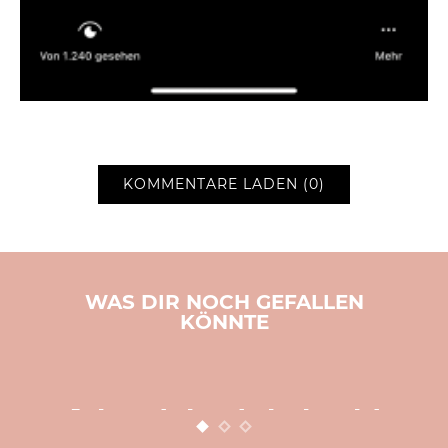
KOMMENTARE LADEN (0)
WAS DIR NOCH GEFALLEN
KÖNNTE
BASTELN
KINDER
WEIHNACHTEN
Adventsbasteln leicht
gemacht