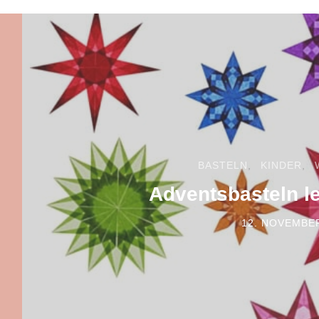
BASTELN
KINDER
Adventsbasteln l
12. NOVEMBE
POSTED ON