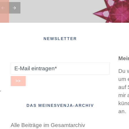
NEWSLETTER
Mei
Du w
um e
auf 
r
mir 
künd
DAS MEINESVENJA-ARCHIV
an.
Alle Beiträge im Gesamtarchiv