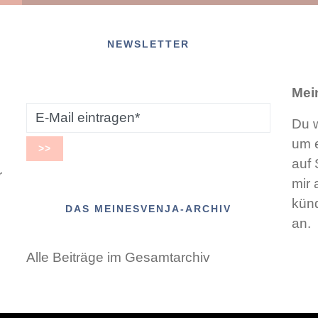
NEWSLETTER
Mei
Du w
um e
auf 
r
mir 
künd
DAS MEINESVENJA-ARCHIV
an.
Alle Beiträge im Gesamtarchiv