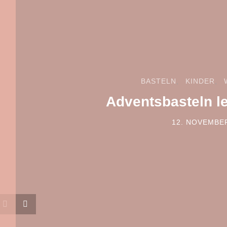
BASTELN
KINDER
Adventsbasteln l
12. NOVEMBE
POSTED ON