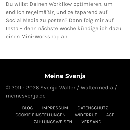
Du willst Deinen Workflow optimieren, um
endlich regelmäßig und zeitsparend auf
Social Media zu posten? Dann folg mir auf
Insta – denn nächste Woche kündige ich dazu
einen Mini-Workshop an.
Meine Svenja
© 2011 - 2026 Svenja Walter / Waltermedia /
meinesvenja.de
BLOG
IMPRESSUM
DATENSCHUTZ
COOKIE EINSTELLUNGEN
WIDERRUF
AGB
ZAHLUNGSWEISEN
VERSAND