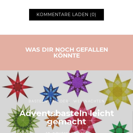
KOMMENTARE LADEN (0)
WAS DIR NOCH GEFALLEN
KÖNNTE
BASTELN
KINDER
WEIHNACHTEN
Adventsbasteln leicht
gemacht