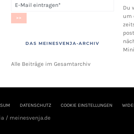
Du w
um 
zeit
post
näc
DAS MEINESVENJA-ARCHIV
Min
Alle Beiträge im Gesamtarchiv
SSUM
DATENSCHUTZ
COOKIE EINSTELLUNGEN
WIDE
ia / meinesvenja.de