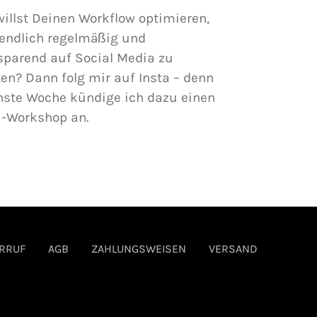
illst Deinen Workflow optimieren,
endlich regelmäßig und
sparend auf Social Media zu
en? Dann folg mir auf Insta – denn
hste Woche kündige ich dazu einen
i-Workshop an.
RRUF
AGB
ZAHLUNGSWEISEN
VERSAND