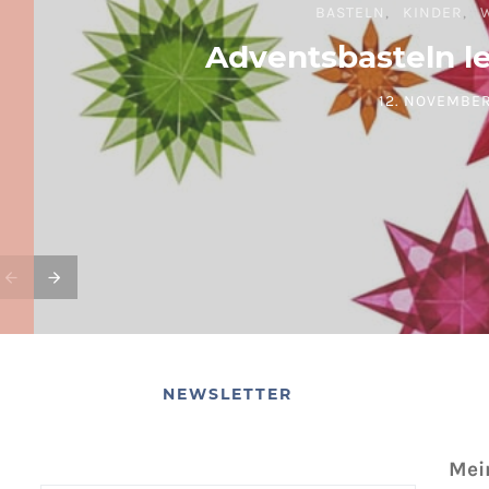
BASTELN
KINDER
Adventsbasteln l
12. NOVEMBER
POSTED ON
NEWSLETTER
Mei