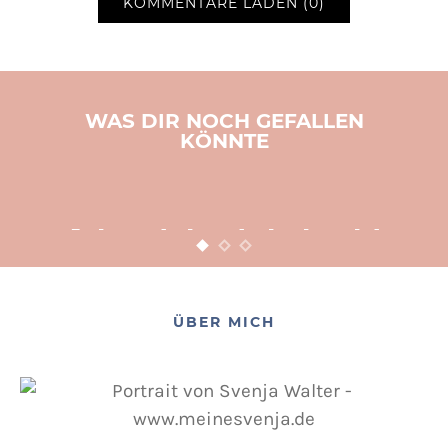
KOMMENTARE LADEN (0)
WAS DIR NOCH GEFALLEN
KÖNNTE
BASTELN
KINDER
WEIHNACHTEN
Adventsbasteln leicht
gemacht
12. NOVEMBER 2015
POSTED ON
ÜBER MICH