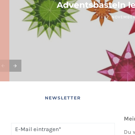
Adventsbasteln l
12. NOVEMBER
POSTED ON
NEWSLETTER
Mei
Du w