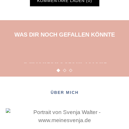
KOMMENTARE LADEN (0)
WAS DIR NOCH GEFALLEN KÖNNTE
BASTELN
KINDER
WEIHNACHTEN
Adventsbasteln leicht
gemacht
12. NOVEMBER 2015
POSTED ON
ÜBER MICH