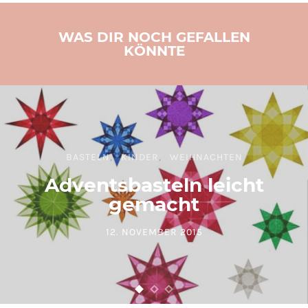
WAS DIR NOCH GEFALLEN
KÖNNTE
BASTELN
KINDER
WEIHNACHTEN
Adventsbasteln leicht
gemacht
12. NOVEMBER 2015
POSTED ON