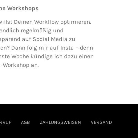
ne Workshops
illst Deinen Workflow optimieren,
endlich regelmäßig und
sparend auf Social Media zu
en? Dann folg mir auf Insta – denn
hste Woche kündige ich dazu einen
i-Workshop an.
RRUF
AGB
ZAHLUNGSWEISEN
VERSAND