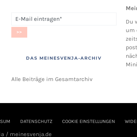
Mei
Du w
um 
zeit
post
näc
DAS MEINESVENJA-ARCHIV
Min
Alle Beiträge im Gesamtarchiv
SSUM
DATENSCHUTZ
COOKIE EINSTELLUNGEN
WIDE
ia / meinesvenja.de