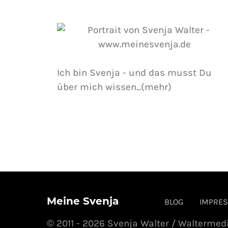
Ich bin Svenja - und das musst Du
über mich wissen...(mehr)
Meine Svenja
BLOG
IMPRE
© 2011 - 2026 Svenja Walter / Waltermed