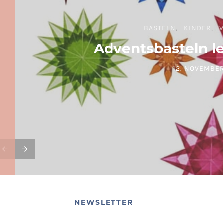
BASTELN
KINDER
Adventsbasteln l
12. NOVEMBER
POSTED ON
NEWSLETTER