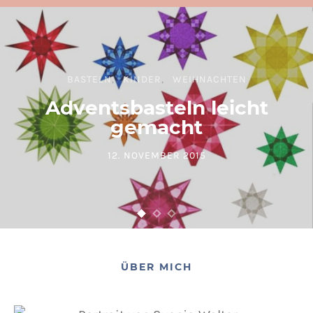
BASTELN
KINDER
WEIHNACHTEN
Adventsbasteln leicht
gemacht
12. NOVEMBER 2015
POSTED ON
ÜBER MICH