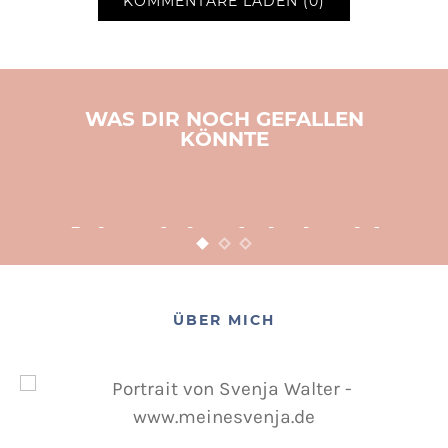
KOMMENTARE LADEN (0)
WAS DIR NOCH GEFALLEN
KÖNNTE
BASTELN
KINDER
WEIHNACHTEN
Adventsbasteln leicht
gemacht
12. NOVEMBER 2015
POSTED ON
ÜBER MICH