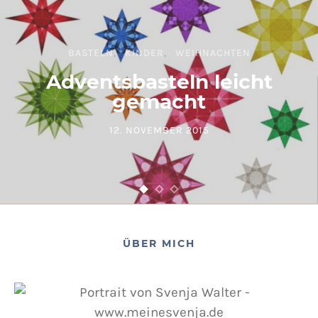
BASTELN
KINDER
WEIHNACHTEN
Adventsbasteln leicht
gemacht
12. NOVEMBER 2015
POSTED ON
ÜBER MICH