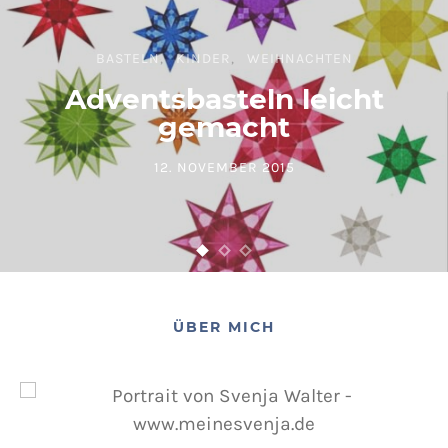
BASTELN
KINDER
WEIHNACHTEN
Adventsbasteln leicht
gemacht
12. NOVEMBER 2015
POSTED ON
ÜBER MICH