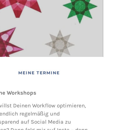
MEINE TERMINE
ne Workshops
illst Deinen Workflow optimieren,
endlich regelmäßig und
sparend auf Social Media zu
en? Dann folg mir auf Insta – denn