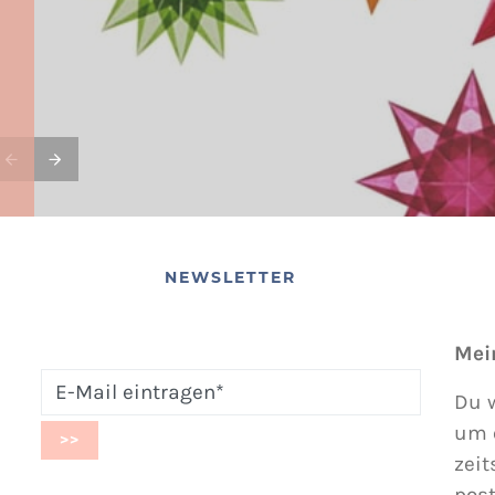
NEWSLETTER
Mei
Du w
um 
zeit
post