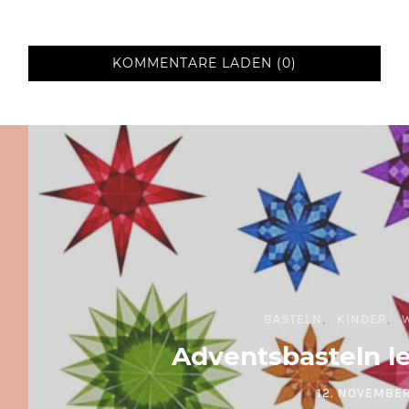
KOMMENTARE LADEN (0)
BASTELN
KINDER
Adventsbasteln l
12. NOVEMBER
POSTED ON